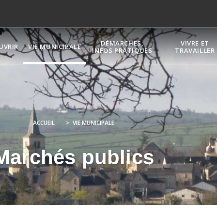
DÉMARCHES,
VIVRE ET
UVRIR
VIE MUNICIPALE
INFOS PRATIQUES
TRAVAILLER
ACCUEIL
>
VIE MUNICIPALE
Marchés publics