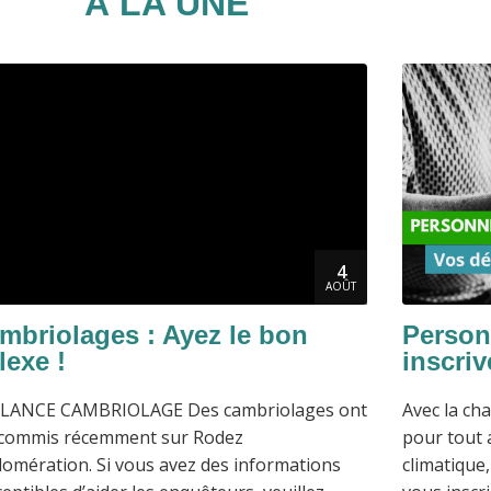
À LA UNE
4
AOÛT
mbriolages : Ayez le bon
Person
lexe !
inscriv
ILANCE CAMBRIOLAGE Des cambriolages ont
Avec la c
 commis récemment sur Rodez
pour tout 
omération. Si vous avez des informations
climatique