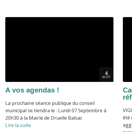
4
AOÛT
A vos agendas !
Ca
réf
La prochaine séance publique du conseil
VIG
municipal se tiendra le : Lundi 07 Septembre à
été
20h30 à la Mairie de Druelle Balsac
aggl
Lire la suite