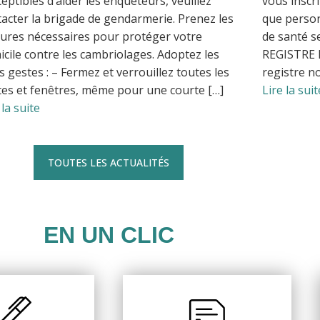
eptibles d’aider les enquêteurs, veuillez
vous inscr
acter la brigade de gendarmerie. Prenez les
que person
ures nécessaires pour protéger votre
de santé s
cile contre les cambriolages. Adoptez les
REGISTRE 
 gestes : – Fermez et verrouillez toutes les
registre no
es et fenêtres, même pour une courte […]
Lire la suit
 la suite
TOUTES LES ACTUALITÉS
EN UN CLIC