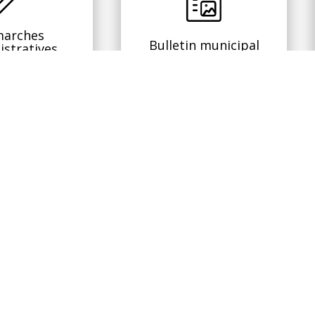
arches
Bulletin municipal
istratives
AGENDA
08
09
BAL, THÉ DANSANT