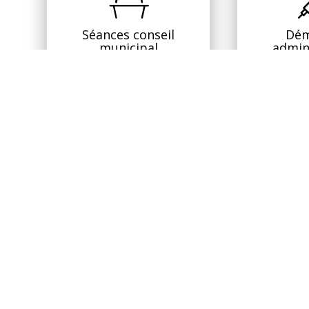
Séances conseil
Dém
municipal
admin
07
MARCHÉ