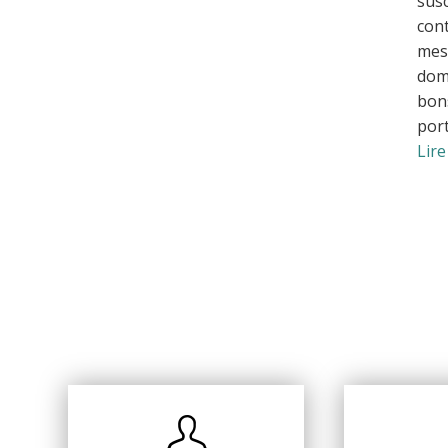
susc
cont
mes
domi
bons
port
Lire