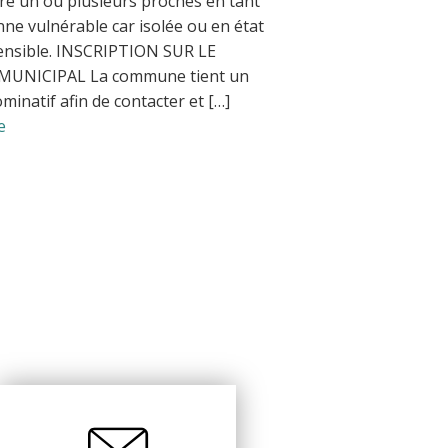
ire un ou plusieurs proches en tant
ne vulnérable car isolée ou en état
ensible. INSCRIPTION SUR LE
MUNICIPAL La commune tient un
minatif afin de contacter et […]
e