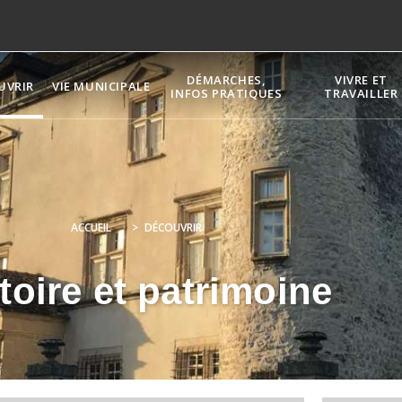
DÉMARCHES,
VIVRE ET
UVRIR
VIE MUNICIPALE
INFOS PRATIQUES
TRAVAILLER
ACCUEIL
>
DÉCOUVRIR
toire et patrimoine