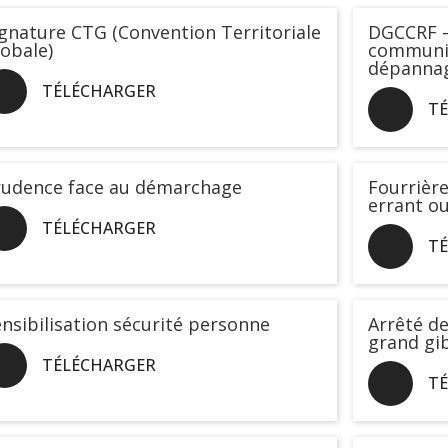
gnature CTG (Convention Territoriale
DGCCRF 
obale)
communic
dépannag
TÉLÉCHARGER
T
rudence face au démarchage
Fourrièr
errant ou
TÉLÉCHARGER
T
nsibilisation sécurité personne
Arrêté de
grand gi
TÉLÉCHARGER
T