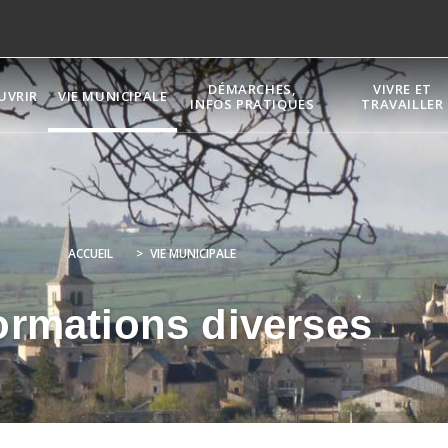
DÉMARCHES,
VIVRE ET
UVRIR
VIE MUNICIPALE
INFOS PRATIQUES
TRAVAILLER
ACCUEIL
>
VIE MUNICIPALE
ormations diverses