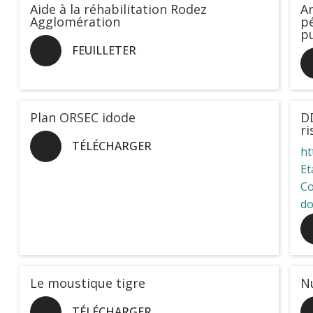
Aide à la réhabilitation Rodez
Ar
Agglomération
pé
pu
FEUILLETER
Plan ORSEC idode
D
ri
TÉLÉCHARGER
ht
Et
Co
do
Le moustique tigre
Nu
TÉLÉCHARGER