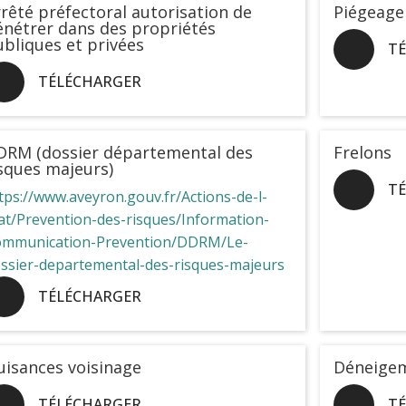
rêté préfectoral autorisation de
Piégeage 
nétrer dans des propriétés
bliques et privées
T
TÉLÉCHARGER
DRM (dossier départemental des
Frelons
sques majeurs)
T
tps://www.aveyron.gouv.fr/Actions-de-l-
at/Prevention-des-risques/Information-
mmunication-Prevention/DDRM/Le-
ssier-departemental-des-risques-majeurs
TÉLÉCHARGER
isances voisinage
Déneige
TÉLÉCHARGER
T