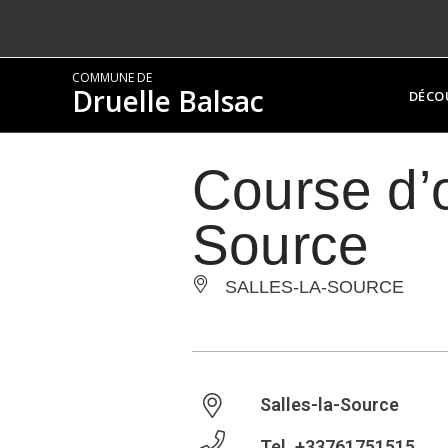
COMMUNE DE
Druelle Balsac
DÉCO
Course d’o
Source
SALLES-LA-SOURCE
Salles-la-Source
Tel.
+33761751515